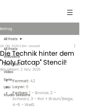
Beitrag
All Posts
28. Okt. 2025
3 Min. Lesezeit
All Posts
Die Technik hinter dem
Webseite
"Holy Fatcap" Stencil!
Stencilism
Aktualisiert:
2. Nov. 2025
Video
Serie
Format:
 A2
Layer:
 6
UAH
Farben:
 1 – Bronze, 2 – 
Studio Sessions
Schwarz, 3 – Rot + Braun/Beige, 
4–6 – Weiß