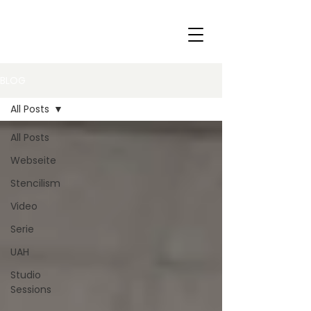
BLOG
All Posts
All Posts
Webseite
Stencilism
Video
Serie
UAH
Studio
Sessions