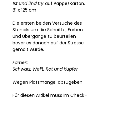
1st und 2nd try
auf Pappe/Karton.
81 x 125 cm
Die ersten beiden Versuche des
Stencils um die Schnitte, Farben
und Übergange zu beurteilen
bevor es danach auf der Strasse
gemalt wurde.
Farben:
Schwarz, Weiß, Rot und Kupfer
Wegen Platzmangel abzugeben.
Für diesen Artikel muss im Check-
Out der XL-Versand hinzugefügt
werden oder Selbstabholer in
Berlin.
PRODUKTINFO