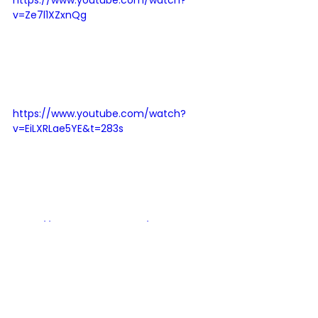
https://www.youtube.com/watch?
v=Ze7l1XZxnQg
https://www.youtube.com/watch?
v=EiLXRLae5YE&t=283s
https://www.youtube.com/watch?
v=_dJlnaRUr78&t=8s