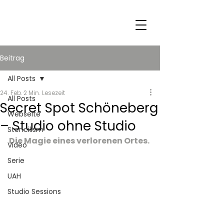
Beitrag
All Posts
24. Feb.
2 Min. Lesezeit
All Posts
Secret Spot Schöneberg
Webseite
– Studio ohne Studio
Stencilism
Die Magie eines verlorenen Ortes.
Video
Serie
UAH
Studio Sessions